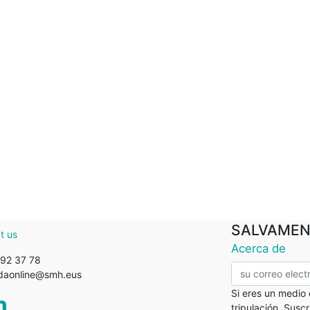
SALVAMEN
t us
Acerca de
92 37 78
ndaonline@smh.eus
Si eres un medio
tripulación. Susc