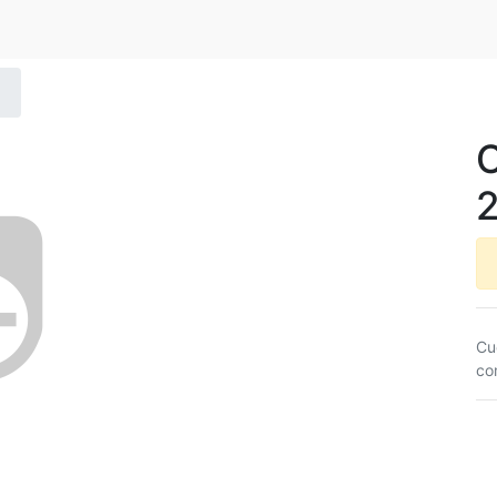
2
Cu
co