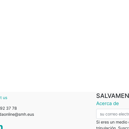
SALVAMEN
t us
Acerca de
92 37 78
ndaonline@smh.eus
Si eres un medio
tripulación. Susc