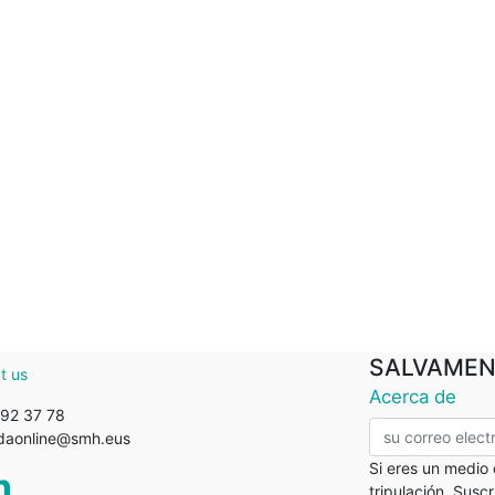
SALVAMEN
t us
Acerca de
92 37 78
ndaonline@smh.eus
Si eres un medio
tripulación. Susc