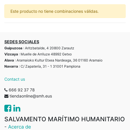
Este producto no tiene combinaciones válidas.
SEDES SOCIALES
Guipuzcoa
: Aritzbatalde, 4 20800 Zarautz
Vizcaya
: Muelle de Arriluze 48992 Getxo
Alava
: Aramaioko Kultur Etxea Nardeaga, 36 01160 Aramaio
Navarra
: C/ Zapatería, 31 - 1 31001 Pamplona
Contact us
666 92 37 78
tiendaonline@smh.eus
SALVAMENTO MARÍTIMO HUMANITARIO
-
Acerca de