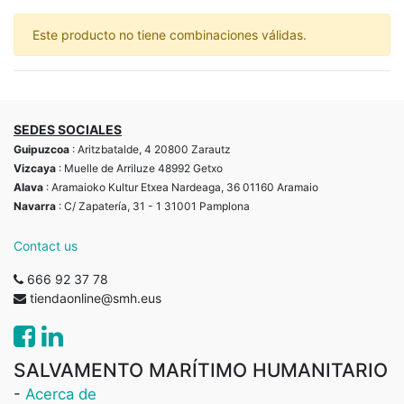
Este producto no tiene combinaciones válidas.
SEDES SOCIALES
Guipuzcoa
: Aritzbatalde, 4 20800 Zarautz
Vizcaya
: Muelle de Arriluze 48992 Getxo
Alava
: Aramaioko Kultur Etxea Nardeaga, 36 01160 Aramaio
Navarra
: C/ Zapatería, 31 - 1 31001 Pamplona
Contact us
666 92 37 78
tiendaonline@smh.eus
SALVAMENTO MARÍTIMO HUMANITARIO
-
Acerca de