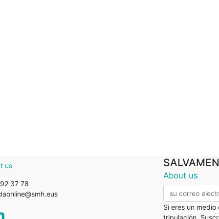
SALVAMEN
t us
About us
92 37 78
ndaonline@smh.eus
Si eres un medio
tripulación. Susc