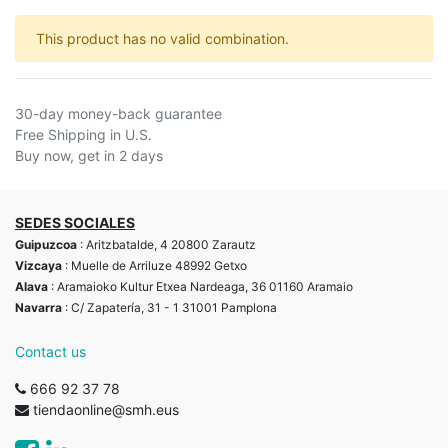
This product has no valid combination.
30-day money-back guarantee
Free Shipping in U.S.
Buy now, get in 2 days
SEDES SOCIALES
Guipuzcoa
: Aritzbatalde, 4 20800 Zarautz
Vizcaya
: Muelle de Arriluze 48992 Getxo
Alava
: Aramaioko Kultur Etxea Nardeaga, 36 01160 Aramaio
Navarra
: C/ Zapatería, 31 - 1 31001 Pamplona
Contact us
666 92 37 78
tiendaonline@smh.eus