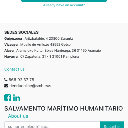
Already have an account?
SEDES SOCIALES
Guipuzcoa
: Aritzbatalde, 4 20800 Zarautz
Vizcaya
: Muelle de Arriluze 48992 Getxo
Alava
: Aramaioko Kultur Etxea Nardeaga, 36 01160 Aramaio
Navarra
: C/ Zapatería, 31 - 1 31001 Pamplona
Contact us
666 92 37 78
tiendaonline@smh.eus
SALVAMENTO MARÍTIMO HUMANITARIO
-
About us
Suscribir