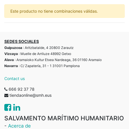
Este producto no tiene combinaciones válidas.
SEDES SOCIALES
Guipuzcoa
: Aritzbatalde, 4 20800 Zarautz
Vizcaya
: Muelle de Arriluze 48992 Getxo
Alava
: Aramaioko Kultur Etxea Nardeaga, 36 01160 Aramaio
Navarra
: C/ Zapatería, 31 - 1 31001 Pamplona
Contact us
666 92 37 78
tiendaonline@smh.eus
SALVAMENTO MARÍTIMO HUMANITARIO
-
Acerca de