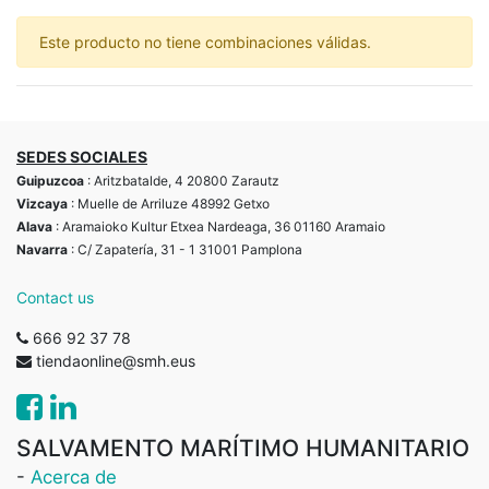
Este producto no tiene combinaciones válidas.
SEDES SOCIALES
Guipuzcoa
: Aritzbatalde, 4 20800 Zarautz
Vizcaya
: Muelle de Arriluze 48992 Getxo
Alava
: Aramaioko Kultur Etxea Nardeaga, 36 01160 Aramaio
Navarra
: C/ Zapatería, 31 - 1 31001 Pamplona
Contact us
666 92 37 78
tiendaonline@smh.eus
SALVAMENTO MARÍTIMO HUMANITARIO
-
Acerca de