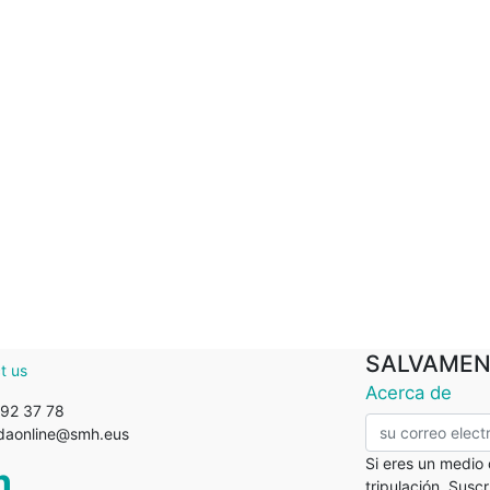
SALVAMEN
t us
Acerca de
92 37 78
ndaonline@smh.eus
Si eres un medio
tripulación. Susc