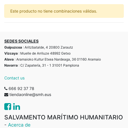
Este producto no tiene combinaciones válidas.
SEDES SOCIALES
Guipuzcoa
: Aritzbatalde, 4 20800 Zarautz
Vizcaya
: Muelle de Arriluze 48992 Getxo
Alava
: Aramaioko Kultur Etxea Nardeaga, 36 01160 Aramaio
Navarra
: C/ Zapatería, 31 - 1 31001 Pamplona
Contact us
666 92 37 78
tiendaonline@smh.eus
SALVAMENTO MARÍTIMO HUMANITARIO
-
Acerca de