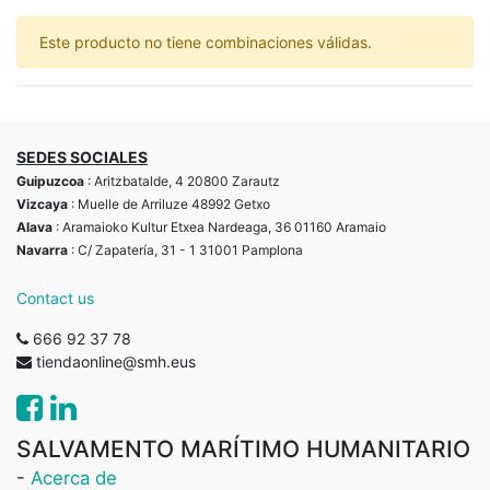
Este producto no tiene combinaciones válidas.
SEDES SOCIALES
Guipuzcoa
: Aritzbatalde, 4 20800 Zarautz
Vizcaya
: Muelle de Arriluze 48992 Getxo
Alava
: Aramaioko Kultur Etxea Nardeaga, 36 01160 Aramaio
Navarra
: C/ Zapatería, 31 - 1 31001 Pamplona
Contact us
666 92 37 78
tiendaonline@smh.eus
SALVAMENTO MARÍTIMO HUMANITARIO
-
Acerca de