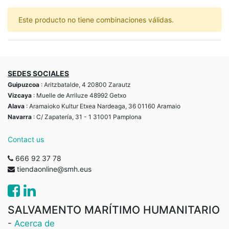
Este producto no tiene combinaciones válidas.
SEDES SOCIALES
Guipuzcoa
: Aritzbatalde, 4 20800 Zarautz
Vizcaya
: Muelle de Arriluze 48992 Getxo
Alava
: Aramaioko Kultur Etxea Nardeaga, 36 01160 Aramaio
Navarra
: C/ Zapatería, 31 - 1 31001 Pamplona
Contact us
666 92 37 78
tiendaonline@smh.eus
SALVAMENTO MARÍTIMO HUMANITARIO
-
Acerca de