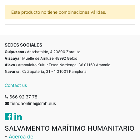
Este producto no tiene combinaciones válidas.
SEDES SOCIALES
Guipuzcoa
: Aritzbatalde, 4 20800 Zarautz
Vizcaya
: Muelle de Arriluze 48992 Getxo
Alava
: Aramaioko Kultur Etxea Nardeaga, 36 01160 Aramaio
Navarra
: C/ Zapatería, 31 - 1 31001 Pamplona
Contact us
666 92 37 78
tiendaonline@smh.eus
SALVAMENTO MARÍTIMO HUMANITARIO
-
Acerca de