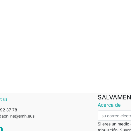
SALVAMEN
t us
Acerca de
92 37 78
ndaonline@smh.eus
Si eres un medio
tripulación. Susc