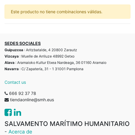
Este producto no tiene combinaciones válidas.
SEDES SOCIALES
Guipuzcoa
: Aritzbatalde, 4 20800 Zarautz
Vizcaya
: Muelle de Arriluze 48992 Getxo
Alava
: Aramaioko Kultur Etxea Nardeaga, 36 01160 Aramaio
Navarra
: C/ Zapatería, 31 - 1 31001 Pamplona
Contact us
666 92 37 78
tiendaonline@smh.eus
SALVAMENTO MARÍTIMO HUMANITARIO
-
Acerca de