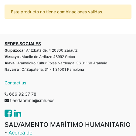
Este producto no tiene combinaciones válidas.
SEDES SOCIALES
Guipuzcoa
: Aritzbatalde, 4 20800 Zarautz
Vizcaya
: Muelle de Arriluze 48992 Getxo
Alava
: Aramaioko Kultur Etxea Nardeaga, 36 01160 Aramaio
Navarra
: C/ Zapatería, 31 - 1 31001 Pamplona
Contact us
666 92 37 78
tiendaonline@smh.eus
SALVAMENTO MARÍTIMO HUMANITARIO
-
Acerca de