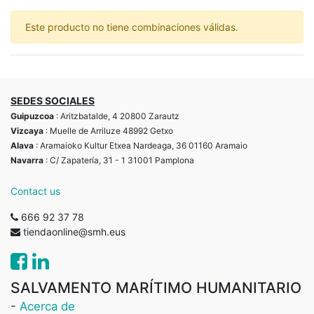
Este producto no tiene combinaciones válidas.
SEDES SOCIALES
Guipuzcoa
: Aritzbatalde, 4 20800 Zarautz
Vizcaya
: Muelle de Arriluze 48992 Getxo
Alava
: Aramaioko Kultur Etxea Nardeaga, 36 01160 Aramaio
Navarra
: C/ Zapatería, 31 - 1 31001 Pamplona
Contact us
666 92 37 78
tiendaonline@smh.eus
SALVAMENTO MARÍTIMO HUMANITARIO
-
Acerca de